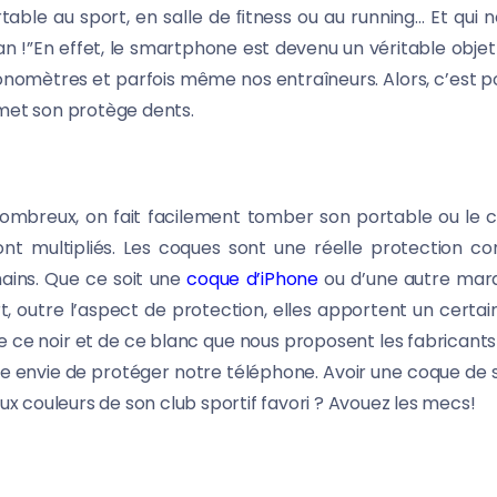
ble au sport, en salle de ﬁtness ou au running… Et qui ne
n !”
En effet, le smartphone est devenu un véritable ob
onomètres et parfois même nos entraîneurs. Alors, c’est 
et son protège dents.
t nombreux, on fait facilement tomber son portable ou le 
ont multipliés. Les coques sont une réelle protection co
ains. Que ce soit une
coque d’iPhone
ou d’une autre marqu
, outre l’aspect de protection, elles apportent un certain 
 de ce noir et de ce blanc que nous proposent les fabricant
mple envie de protéger notre téléphone. Avoir une coque 
ux couleurs de son club sportif favori ? Avouez les mecs!