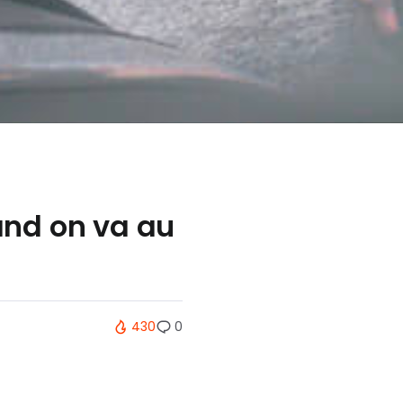
and on va au
430
0