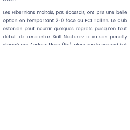
Les Hibernians maltais, pas écossais, ont pris une belle
option en l’emportant 2-0 face au FCI Tallinn. Le club
estonien peut nourrir quelques regrets puisqu’en tout
début de rencontre Kirill Nesterov a vu son penalty
stoppé par Andrew Hogg (5e), alors que le second but
attribué au joueur d’origine danoise Bjorn Kristensen
(73e) ressemblait plutôt à un contre son camp. Dix
minutes auparavant, le Brésilien Jorginho avait ouvert
le score d’une tête sous la barre (63e).
Linfield sur le fil, des stades creux
Sous la chaleur d’Erevan (35°C), Alashkert, double
champion d’Arménie en titre, l’a emporté d’une courte
tête face au club andorran du FC Santa Coloma (1-0).
L’unique but de la rencontre est l’œuvre du Serbe Uros