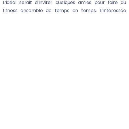
L’idéal serait d’inviter quelques amies pour faire du
fitness ensemble de temps en temps. L’intéressée
pourra ainsi améliorer ses conditions physiques tout en
s’amusant avec ses copines.
De plus, la plupart des exercices de fitness sont faciles
à effectuer. Bien sûr, il est préférable d’engager un
coach professionnel pour accélérer le processus
d’apprentissage. Le sportif (débutant) pourra ensuite
répéter les exercices dans sa maison. Il vaut mieux
commencer par les plus simples à faire. Il s’agit plus
précisément de la balançoire arrière, le squat, les
pompes, le pas de côté, le lever de jambes sur le côté
(droit puis gauche). En tout cas, ces exercices
permettent de travailler presque tous
les muscles
du
corps.